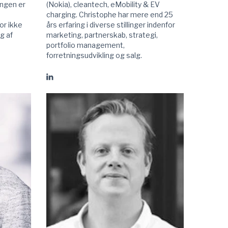
ingen er
(Nokia), cleantech, eMobility & EV
charging. Christophe har mere end 25
or ikke
års erfaring i diverse stillinger indenfor
g af
marketing, partnerskab, strategi,
portfolio management,
forretningsudvikling og salg.
Gå
til
Christophe
Lephilibert
linkedIn