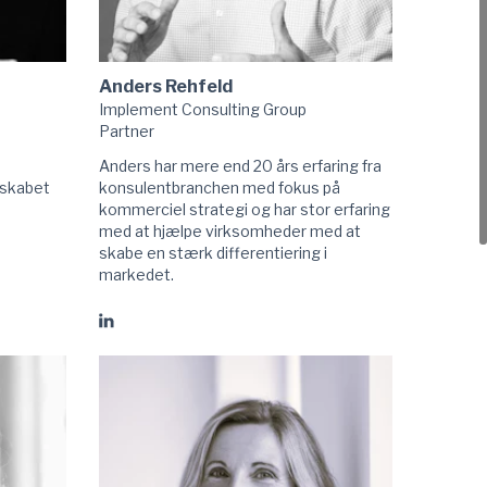
Anders Rehfeld
Implement Consulting Group
Partner
Anders har mere end 20 års erfaring fra
dskabet
konsulentbranchen med fokus på
kommerciel strategi og har stor erfaring
med at hjælpe virksomheder med at
skabe en stærk differentiering i
markedet.
Gå
til
Anders
Rehfeld
linkedIn