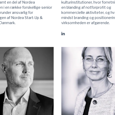
samt en del af Nordea
kulturinstitutioner, hvor forretn
 i en række forskellige senior
en blanding af notforprofit og
herunder ansvarlig for
kommercielle aktiviteter, og hv
ngen af Nordea Start-Up &
mindst branding og positionerin
 Danmark.
virksomheden er afgørende.
Gå
til
an
Christine
Buhl
Andersen
linkedIn