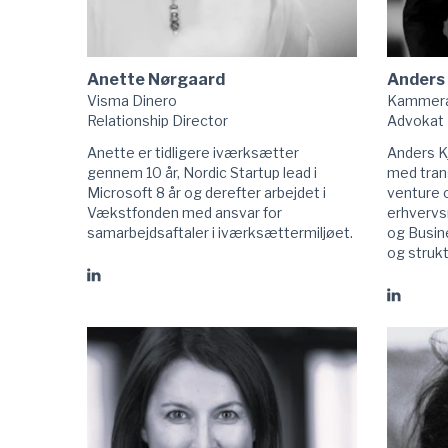
Anette Nørgaard
Anders
Visma Dinero
Kammera
Relationship Director
Advokat
Anette er tidligere iværksætter
Anders K
gennem 10 år, Nordic Startup lead i
med trans
Microsoft 8 år og derefter arbejdet i
venture c
Vækstfonden med ansvar for
erhvervs
samarbejdsaftaler i iværksættermiljøet.
og Busin
og strukt
Gå
Gå
til
til
Anette
Anders
Nørgaard
Kjær
linkedIn
Dybdahl
linkedIn