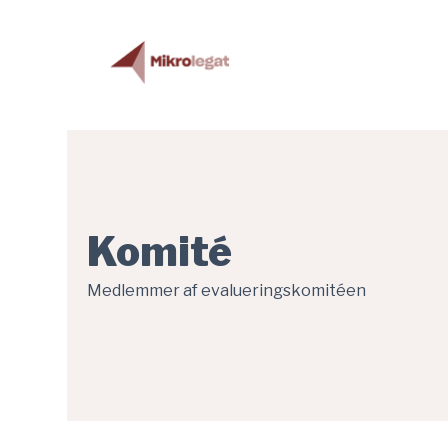
Evalueringskomitéen - Fonden for Entreprenørskab er indlæst
Gå til hovedindhold
Komité
Medlemmer af evalueringskomitéen