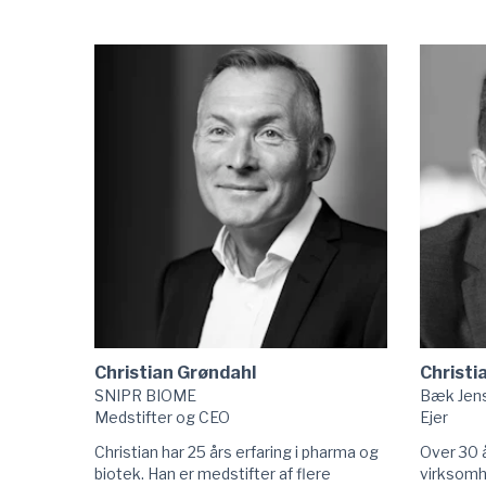
til
Anna-
Anne
Sophie
Karina
Norden
Filt
linkedIn
Asbjørn
linkedIn
Christian Grøndahl
Christi
SNIPR BIOME
Bæk Jens
Medstifter og CEO
Ejer
Christian har 25 års erfaring i pharma og
Over 30 å
biotek. Han er medstifter af flere
virksomh