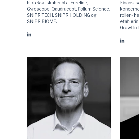
biotekselskaber bl.a. Freeline,
Finans, 
Gyroscope, Qaudrucept, Folium Science,
koncernen
SNIPR TECH, SNIPR HOLDING og
roller - 
SNIPR BIOME.
etableri
Growth i
Gå
Gå
til
til
Christian
Christi
Grøndahl
Jensen
linkedIn
linkedIn