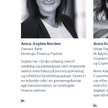
Anna-Sophie Norden
Anne Ka
Danske Bank
Urban Pa
Strategic Finance Partner
IR Adviso
Founder/
Sophie har +10 års erfaring med IT
og Copen
udvikling og planlægning i den finansielle
sektor med fokus på procesoptimering
Anne Kari
og effektive beslutningsgange. Senest i
Copenhag
en ledende rolle i en gennemgribende
var efter
agil transformation, nu strategisk
inden for
finance partner.
daglige s
operation
Gå
Gå
til