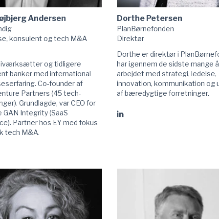
øjbjerg Andersen
Dorthe Petersen
ndig
PlanBørnefonden
se, konsulent og tech M&A
Direktør
Dorthe er direktør i PlanBørne
 iværksætter og tidligere
har igennem de sidste mange å
nt banker med international
arbejdet med strategi, ledelse,
eserfaring. Co-founder af
innovation, kommunikation og u
enture Partners (45 tech-
af bæredygtige forretninger.
nger). Grundlagde, var CEO for
e GAN Integrity (SaaS
Gå
ce). Partner hos EY med fokus
til
sk tech M&A.
Dorthe
Petersen
linkedIn
g
en