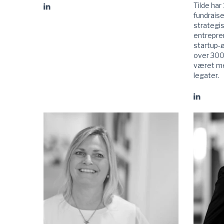
Tilde har
Gå
fundraise
til
strategisk
Christian
entrepre
Vintergaard
startup-
linkedIn
over 300
været me
legater.
Gå
til
Tilde
Reffstr
linkedIn