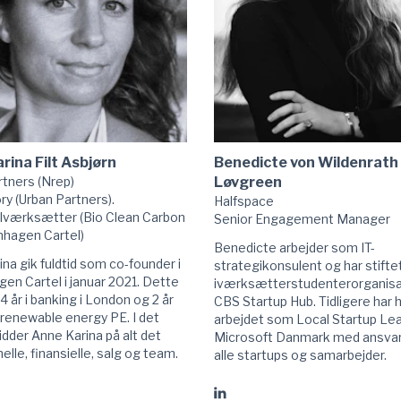
rina Filt Asbjørn
Benedicte von Wildenrath
rtners (Nrep)
Løvgreen
ry (Urban Partners).
Halfspace
Iværksætter (Bio Clean Carbon
Senior Engagement Manager
hagen Cartel)
Benedicte arbejder som IT-
na gik fuldtid som co-founder i
strategikonsulent og har stifte
en Cartel i januar 2021. Dette
iværksætterstudenterorganisa
 4 år i banking i London og 2 år
CBS Startup Hub. Tidligere har 
 renewable energy PE. I det
arbejdet som Local Startup Lea
idder Anne Karina på alt det
Microsoft Danmark med ansvar
elle, finansielle, salg og team.
alle startups og samarbejder.
Gå