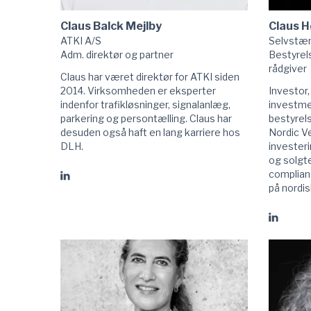
Claus Balck Mejlby
Claus H
ATKI A/S
Selvstæ
Adm. direktør og partner
Bestyrel
rådgiver
Claus har været direktør for ATKI siden
2014. Virksomheden er eksperter
Investor,
indenfor trafikløsninger, signalanlæg,
investme
parkering og persontælling. Claus har
bestyrels
desuden også haft en lang karriere hos
Nordic V
DLH.
investeri
og solgt
complian
Gå
på nordi
til
Claus
Gå
Balck
til
Mejlby
Claus
linkedIn
Højbjer
Anders
linkedIn