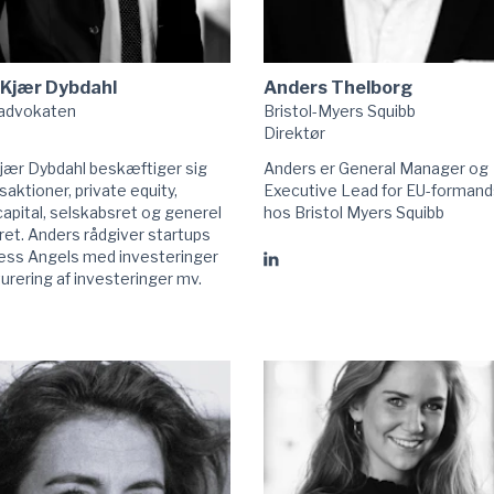
 Kjær Dybdahl
Anders Thelborg
dvokaten
Bristol-Myers Squibb
Direktør
jær Dybdahl beskæftiger sig
Anders er General Manager og
aktioner, private equity,
Executive Lead for EU-forman
apital, selskabsret og generel
hos Bristol Myers Squibb
ret. Anders rådgiver startups
ess Angels med investeringer
Gå
urering af investeringer mv.
til
Anders
Thelborg
linkedIn