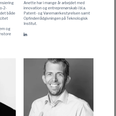
nsiering
Anette har i mange år arbejdet med
o-2-
innovation og entreprenørskab i bl.a.
 det både
Patent- og Varemærkestyrelsen samt
citet
Opfinderrådgivningen på Teknologisk
Institut.
lem og
emstore
Gå
til
Anette
Høgh
Sonnichsen
linkedIn