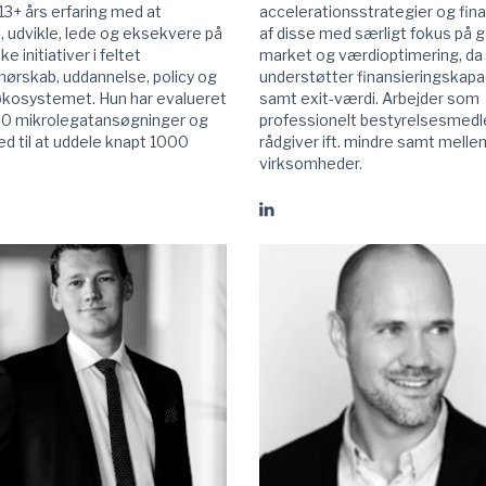
 13+ års erfaring med at
accelerationsstrategier og fina
, udvikle, lede og eksekvere på
af disse med særligt fokus på g
e initiativer i feltet
market og værdioptimering, da
nørskab, uddannelse, policy og
understøtter finansieringskapa
økosystemet. Hun har evalueret
samt exit-værdi. Arbejder som
0 mikrolegatansøgninger og
professionelt bestyrelsesmed
d til at uddele knapt 1000
rådgiver ift. mindre samt mell
virksomheder.
Gå
til
Allan
up
Dam
Nielsen
linkedIn