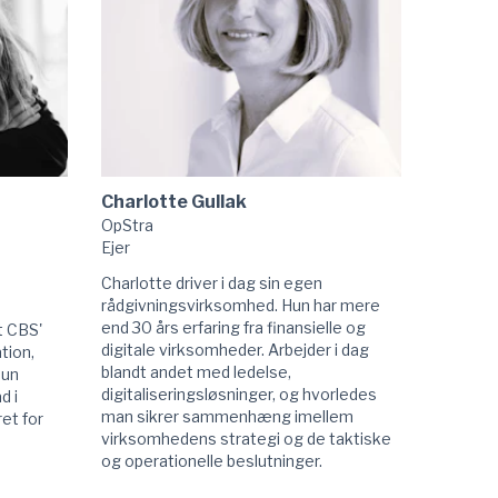
Charlotte Gullak
OpStra
Ejer
Charlotte driver i dag sin egen
rådgivningsvirksomhed. Hun har mere
end 30 års erfaring fra finansielle og
t CBS'
digitale virksomheder. Arbejder i dag
tion,
blandt andet med ledelse,
hun
digitaliseringsløsninger, og hvorledes
d i
man sikrer sammenhæng imellem
et for
virksomhedens strategi og de taktiske
og operationelle beslutninger.