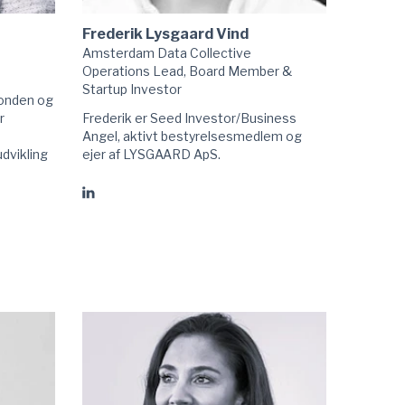
Frederik Lysgaard Vind
Amsterdam Data Collective
Operations Lead, Board Member &
Startup Investor
fonden og
r
Frederik er Seed Investor/Business
Angel, aktivt bestyrelsesmedlem og
dvikling
ejer af LYSGAARD ApS.
Gå
til
Frederik
Lysgaard
Vind
linkedIn