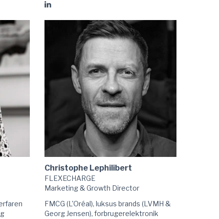
Gå
til
Charlotte
Gullak
linkedIn
Christophe Lephilibert
FLEXECHARGE
Marketing & Growth Director
erfaren
FMCG (L'Oréal), luksus brands (LVMH &
og
Georg Jensen), forbrugerelektronik