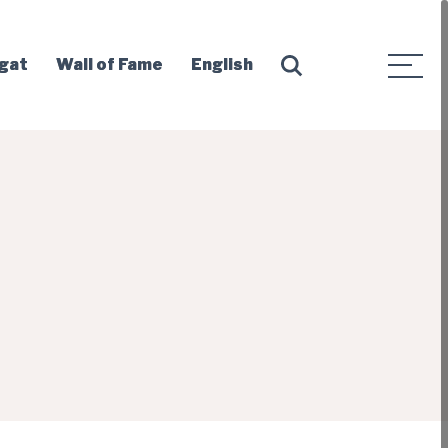
egat
Wall of Fame
English