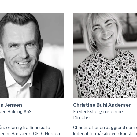
til
Benedicte
von
Wildenrath
Løvgreen
linkedIn
an Jensen
Christine Buhl Andersen
en Holding ApS
Frederiksbergmuseerne
Direktør
rs erfaring fra finansielle
Christine har en baggrund som 
eder. Har været CEO i Nordea
leder af formålsdrevne kunst- 