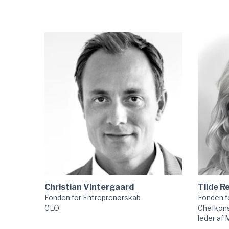
Christian Vintergaard
Tilde R
Fonden for Entreprenørskab
Fonden f
CEO
Chefkonsu
leder af 