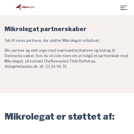
Partnerskaber - Fonden for Entreprenørskab er indlæst
Gå til hovedindhold
Mikrolegat partnerskaber
Tak til vores partnere, der støtter Mikrolegat-initiativet.
Bliv partner og støt unge med iværksætterdrømme og bidrag til
Danmarks vækst. Hvis du vil vide mere om at indgå et partnerskab med
Mikrolegat, så kontakt Chefkonsulent Tilde Reffstrup,
tilde@ffefonden.dk
,
tlf.
: 23 26 96 75
Mikrolegat er støttet af: